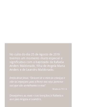
No culto do dia 25 de Agosto de 2019
tivemos um momento muito especial e
significativo com o baptizado da Rafaela
Anders Maldonado, filha de Angela Maria
Anders e de Leandro Maldonado.
Então disse Jesus: "Deixem vir a mim as crianças e
não as impeçam; pois o Reino dos céus pertence
aos que são semelhantes a elas".
Mateus 19:14
Desejamos as mais ricas bençãos à Rafaela e
aos pais Angela e Leandro.