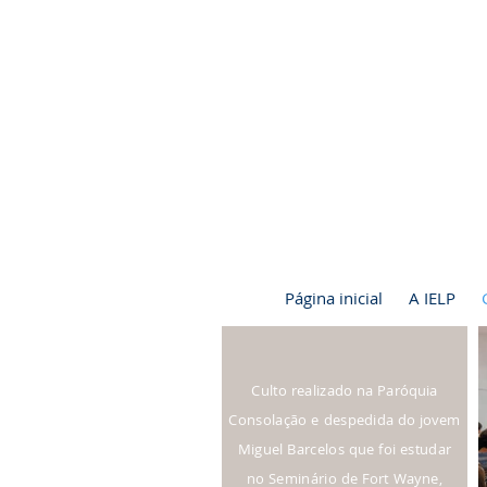
Página inicial
A IELP
Culto realizado na Paróquia
Consolação e despedida do jovem
Miguel Barcelos que foi estudar
no Seminário de Fort Wayne,