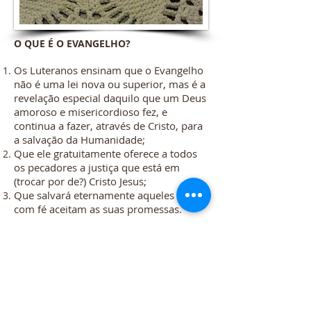
O QUE É O EVANGELHO?
Os Luteranos ensinam que o Evangelho
não é uma lei nova ou superior, mas é a
revelação especial daquilo que um Deus
amoroso e misericordioso fez, e
continua a fazer, através de Cristo, para
a salvação da Humanidade;
Que ele gratuitamente oferece a todos
os pecadores a justiça que está em
(trocar por de?) Cristo Jesus;
Que salvará eternamente aqueles que
com fé aceitam as suas promessas.
Referências Bíblicas: Ezequiel 33. 11; 1
Timóteo 2. 4; Lucas 4. 18, 19; João 3. 16;
Romanos 3. 21-24; 1. 16.
© 2016 por Igreja Evangélica Luterana
Portuguesa