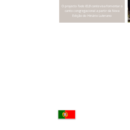
O projecto
Toda IELB canta
visa fomentar o
canto congregacional a partir da Nova
Edição do Hinário Luterano
© 2016 por Igreja Evangélica Lute