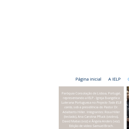
Página inicial
A IELP
Paróquia Consolação de Lisboa, Portugal,
representando a IELP - Igreja Evangélica
Luterana Portuguesa no
Projecto Toda IELB
canta
, sob a presidência do Pastor Dr.
Adalberto Hiller. Integrantes: Rosa Hiller
(teclado), Ana Carolina Pfluck (violino),
David Matias (voz) e Ângela Anders (voz).
Edição de vídeo: Samuel Broch.