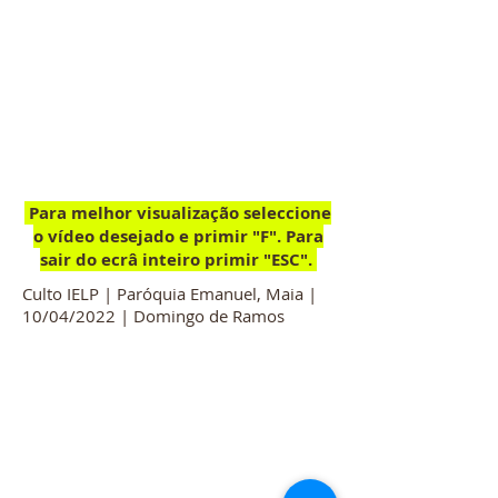
Para melhor visualização seleccione
o vídeo desejado e primir "F". Para
sair do ecrâ inteiro primir "ESC".
Culto IELP | Paróquia Emanuel, Maia |
10/04/2022 | Domingo de Ramos